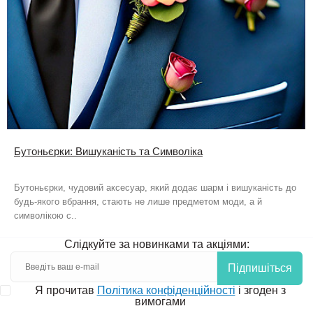
Бутоньєрки: Вишуканість та Символіка
Бутоньєрки, чудовий аксесуар, який додає шарм і вишуканість до
будь-якого вбрання, стають не лише предметом моди, а й
символікою с..
Слідкуйте за новинками та акціями:
Підпишіться
Я прочитав
Політика конфіденційності
і згоден з
вимогами