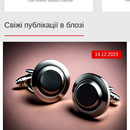
на
При певних умовах покупки *
Свіжі публікації в блозі
14.12.2023