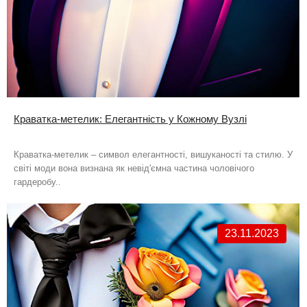
Краватка-метелик: Елегантність у Кожному Вузлі
Краватка-метелик – символ елегантності, вишуканості та стилю. У
світі моди вона визнана як невід'ємна частина чоловічого
гардеробу..
23.11.2023