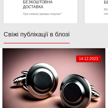
БЕЗКОШТОВНА
Б
ДОСТАВКА
Мо
на
При певних умовах покупки *
Свіжі публікації в блозі
14.12.2023