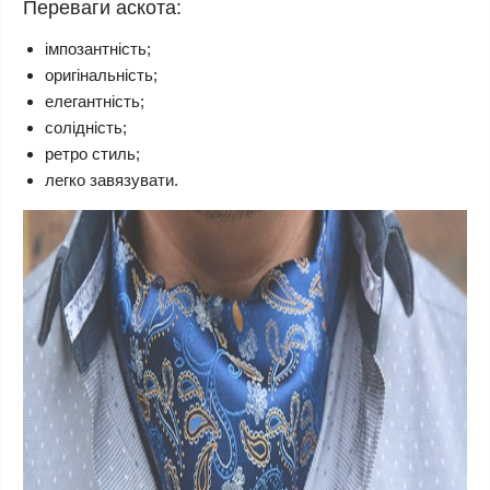
Переваги аскота:
імпозантність;
оригінальність;
елегантність;
солідність;
ретро стиль;
легко завязувати.