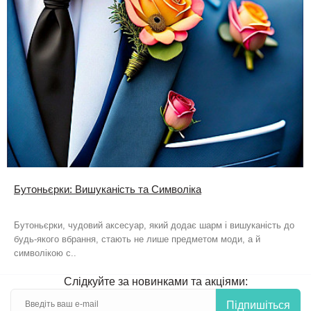
Бутоньєрки: Вишуканість та Символіка
Бутоньєрки, чудовий аксесуар, який додає шарм і вишуканість до
будь-якого вбрання, стають не лише предметом моди, а й
символікою с..
Слідкуйте за новинками та акціями:
Підпишіться