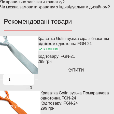
Як правильно зав'язати краватку?
Чи можна замовити краватку з індивідуальним дизайном?
Рекомендовані товари
Краватка Gofin вузька сіра з блакитнм
Популярний
відтінком однотонна FGN-21
В наявності
Код товару:
FGN-21
299 грн
КУПИТИ
0
Краватка Gofin вузька Помаранчева
Хіт продажів
однотонна FGN-24
Код товару:
FGN-24
Популярний
299 грн