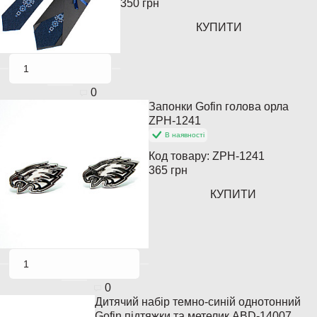
350 грн
КУПИТИ
0
Запонки Gofin голова орла
ZPH-1241
В наявності
Код товару:
ZPH-1241
365 грн
КУПИТИ
0
Дитячий набір темно-синій однотонний
Gofin підтяжки та метелик ABD-14007