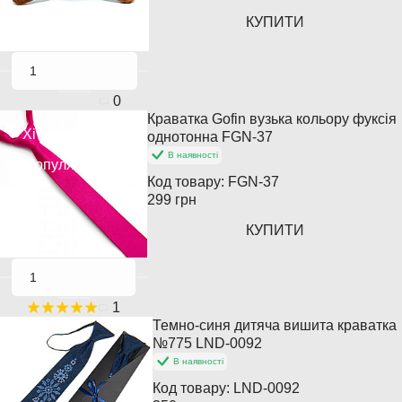
КУПИТИ
0
Краватка Gofin вузька кольору фуксія
Хіт продажів
однотонна FGN-37
В наявності
Популярний
Код товару:
FGN-37
299 грн
КУПИТИ
1
Темно-синя дитяча вишита краватка
№775 LND-0092
В наявності
Код товару:
LND-0092