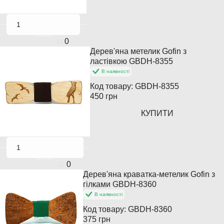
0
Дерев'яна метелик Gofin з
Закінчується
ластівкою GBDH-8355
В наявності
Код товару:
GBDH-8355
450 грн
КУПИТИ
0
Дерев'яна краватка-метелик Gofin з
Закінчується
гілками GBDH-8360
В наявності
Код товару:
GBDH-8360
375 грн