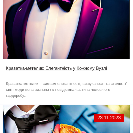
Краватка-метелик: Елегантність у Кожному Вузлі
Краватка-метелик – символ елегантності, вишуканості та стилю. У
світі моди вона визнана як невід'ємна частина чоловічого
гардеробу..
23.11.2023