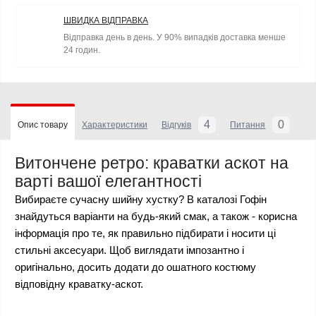
ШВИДКА ВІДПРАВКА
Відправка день в день. У 90% випадків доставка менше
24 годин.
4
0
Опис товару
Характеристики
Відгуків
Питання
Витончене ретро: краватки аскот на
варті вашої елегантності
Вибираєте сучасну шийну хустку? В каталозі Гофін
знайдуться варіанти на будь-який смак, а також - корисна
інформація про те, як правильно підбирати і носити ці
стильні аксесуари. Щоб виглядати імпозантно і
оригінально, досить додати до ошатного костюму
відповідну краватку-аскот.