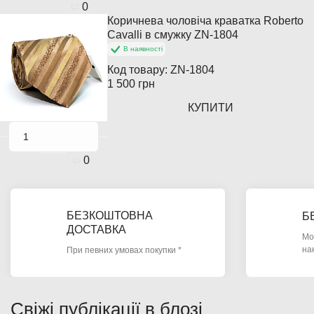
0
Коричнева чоловіча краватка Roberto
Закінчується
Cavalli в смужку ZN-1804
В наявності
Код товару:
ZN-1804
1 500 грн
КУПИТИ
0
БЕЗКОШТОВНА
Б
ДОСТАВКА
Мо
на
При певних умовах покупки *
Свіжі публікації в блозі