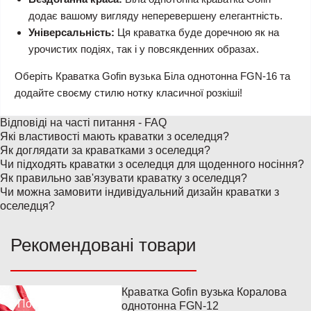
додає вашому вигляду неперевершену елегантність.
Універсальність:
Ця краватка буде доречною як на
урочистих подіях, так і у повсякденних образах.
Оберіть Краватка Gofin вузька Біла однотонна FGN-16 та
додайте своєму стилю нотку класичної розкіші!
Відповіді на часті питання - FAQ
Які властивості мають краватки з оселедця?
Як доглядати за краватками з оселедця?
Чи підходять краватки з оселедця для щоденного носіння?
Як правильно зав'язувати краватку з оселедця?
Чи можна замовити індивідуальний дизайн краватки з
оселедця?
Рекомендовані товари
Краватка Gofin вузька Коралова
Популярний
однотонна FGN-12