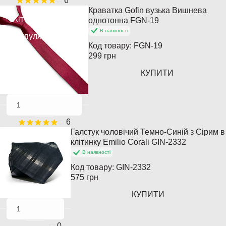
6
Краватка Gofin вузька Вишнева
Хіт продажів
однотонна FGN-19
В наявності
Популярний
Код товару:
FGN-19
299 грн
КУПИТИ
6
Галстук чоловічий Темно-Синій з Сірим в
клітинку Emilio Corali GIN-2332
В наявності
Код товару:
GIN-2332
575 грн
КУПИТИ
0