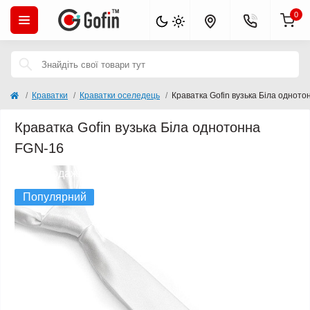
0
Краватки
Краватки оселедець
Краватка Gofin вузька Біла однот
Краватка Gofin вузька Біла однотонна
FGN-16
Хіт продажів
Популярний