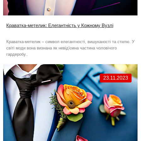
Краватка-метелик: Елегантність у Кожному Вузлі
Краватка-метелик – символ елегантності, вишуканості та стилю. У
світі моди вона визнана як невід'ємна частина чоловічого
гардеробу..
23.11.2023