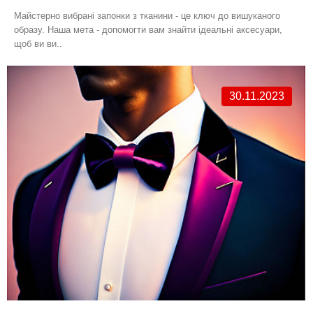
Майстерно вибрані запонки з тканини - це ключ до вишуканого
образу. Наша мета - допомогти вам знайти ідеальні аксесуари,
щоб ви ви..
30.11.2023