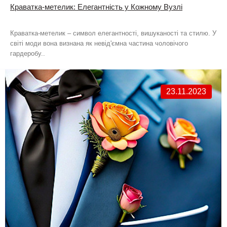
Краватка-метелик: Елегантність у Кожному Вузлі
Краватка-метелик – символ елегантності, вишуканості та стилю. У
світі моди вона визнана як невід'ємна частина чоловічого
гардеробу..
23.11.2023