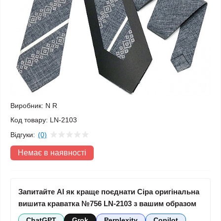
Виробник:
N R
Код товару:
LN-2103
Відгуки:
(0)
Немає в наявності
Запитайте AI як краще поєднати Сіра оригінальна
вишита краватка №756 LN-2103 з вашим образом
ChatGPT
Grok
Perplexity
Copilot