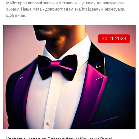
Майстерно вибрані запонки з тканини - це ключ до вишуканого
образу. Наша мета - допомогти вам знайти ідеальні аксесуари,
щоб ви ви..
30.11.2023