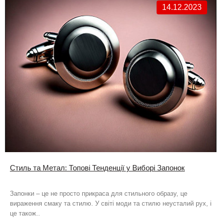
14.12.2023
Стиль та Метал: Топові Тенденції у Виборі Запонок
Запонки – це не просто прикраса для стильного образу, це
вираження смаку та стилю. У світі моди та стилю неусталий рух, і
це також..