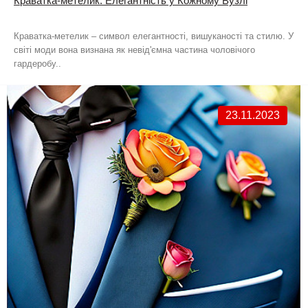
Краватка-метелик: Елегантність у Кожному Вузлі
Краватка-метелик – символ елегантності, вишуканості та стилю. У
світі моди вона визнана як невід'ємна частина чоловічого
гардеробу..
23.11.2023