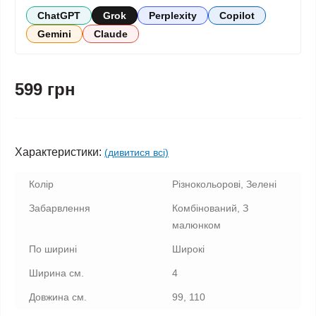
ChatGPT
Grok
Perplexity
Copilot
Gemini
Claude
599 грн
Характеристики:
(дивитися всі)
Колір
Різнокольорові, Зелені
Забарвлення
Комбінований, З
малюнком
По ширині
Широкі
Ширина см.
4
Довжина см.
99, 110