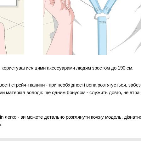
м користуватися цими аксесуарами людям зростом до 190 см.
сті стрейч-тканини - при необхідності вона розтягується, забе
ий матеріал володіє ще одним бонусом - служить довго, не втрач
fin легко - ви можете детально розглянути кожну модель, дізнатися
ї.