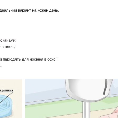
ідеальний варіант на кожен день.
искачами;
 в плечі;
 підходять для носіння в офісі;
о;