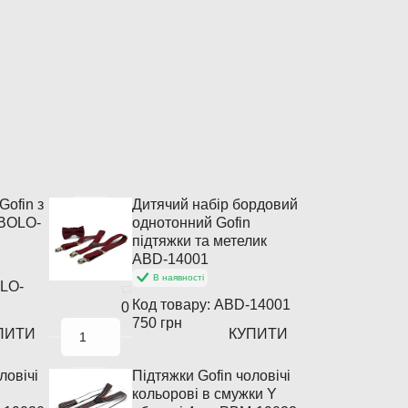
Gofin з
Дитячий набір бордовий
 BOLO-
однотонний Gofin
підтяжки та метелик
ABD-14001
В наявності
LO-
Код товару:
ABD-14001
0
750 грн
ПИТИ
КУПИТИ
ловічі
Підтяжки Gofin чоловічі
кольорові в смужки Y