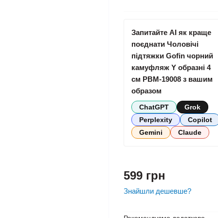
Запитайте AI як краще
поєднати Чоловічі
підтяжки Gofin чорний
камуфляж Y образні 4
см PBM-19008 з вашим
образом
ChatGPT
Grok
Perplexity
Copilot
Gemini
Claude
599 грн
Знайшли дешевше?
Рекомендуємо додатково