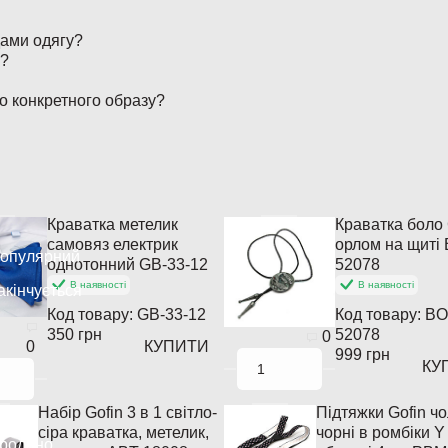
дами одягу?
і?
до конкретного образу?
Краватка метелик
Краватка боло 
самовяз електрик
орлом на щиті
опулярний
однотонний GB-33-12
52078
В наявності
В наявності
акінчується
Код товару:
GB-33-12
Код товару:
BO
350 грн
52078
0
КУПИТИ
0
999 грн
КУ
Набір Gofin 3 в 1 світло-
Підтяжки Gofin чо
сіра краватка, метелик,
чорні в ромбіки Y
родано