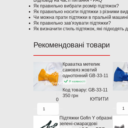
Відповіді на часті питання - FAQ
Як правильно вибрати розмір підтяжок?
Як правильно носити підтяжки з різними ви
Чи можна прати підтяжки в пральній машин
Як правильно зав'язувати підтяжки?
Як визначити стиль підтяжок, які підходять 
Рекомендовані товари
Краватка метелик
самовяз жовтий
Популярний
П
однотонний GB-33-11
В наявності
Закінчується
З
Код товару:
GB-33-11
350 грн
КУПИТИ
0
Підтяжки Gofin Y образні
зелені-смарагдові
Хіт продажів
П