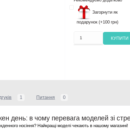
Загорнути як
подарунок (+100 грн)
КУПИТИ
дгуків
1
Питання
0
ен день: в чому перевага моделей зі стр
якденного носіння? Найкращі моделі чекають в нашому магазині!