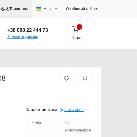
Темна тема
Мова
Особистий кабінет
0
+38 068 22 444 73
Замовити дзвінок
0 грн
08
Характеристики:
(дивитися всі)
Колір
Чорні,
Різнокольорові