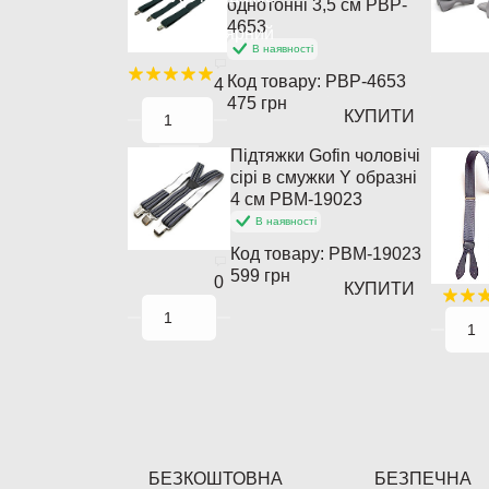
однотонні 3,5 см PBP-
4653
Популярний
В наявності
Код товару:
PBP-4653
4
475 грн
КУПИТИ
Підтяжки Gofin чоловічі
сірі в смужки Y образні
4 см PBM-19023
В наявності
Код товару:
PBM-19023
599 грн
0
КУПИТИ
БЕЗКОШТОВНА
БЕЗПЕЧНА