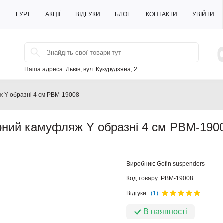
Г
ГУРТ
АКЦІЇ
ВІДГУКИ
БЛОГ
КОНТАКТИ
УВІЙТИ
Наша адреса:
Львів, вул. Кукурудзяна, 2
яж Y образні 4 см PBM-19008
орний камуфляж Y образні 4 см PBM-190
Виробник:
Gofin suspenders
Код товару:
PBM-19008
Відгуки:
(1)
В наявності