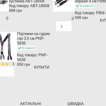
хустинка ABT-18008
образні 4 см PBM
Код товару:
ABT-18008
В наявності
699 грн
Код товару:
PBM-
599 грн
0
0
КУ
Підтяжки на гудзик
сірі 3,5 см PNP-
5836
В наявності
Код товару:
PNP-
5836
1
650 грн
КУПИТИ
АКТУАЛЬНІ
ШВИДКА