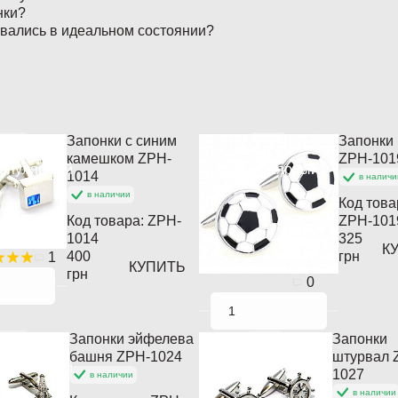
нки?
авались в идеальном состоянии?
Запонки с синим
Запонки
камешком ZPH-
ZPH-101
опулярный
Популярный
1014
в наличи
в наличии
Код това
Код товара:
ZPH-
ZPH-101
1014
325
К
400
грн
1
КУПИТЬ
грн
0
Запонки эйфелева
Запонки
башня ZPH-1024
штурвал 
опулярный
Популярный
1027
в наличии
в наличии