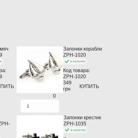
 мяч
Запонки корабли
9
ZPH-1020
Хит продаж
и
в наличии
Популярный
ра:
Код товара:
9
ZPH-1020
349
УПИТЬ
КУПИТЬ
грн
0
Запонки крестик
ZPH-
ZPH-1035
Популярный
в наличии