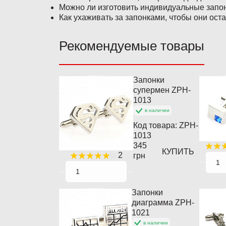
Можно ли изготовить индивидуальные запо
Как ухаживать за запонками, чтобы они ост
Рекомендуемые товары
Запонки
супермен ZPH-
Популярный
П
1013
в наличии
Код товара:
ZPH-
1013
345
КУПИТЬ
2
грн
Запонки
диаграмма ZPH-
Популярный
П
1021
в наличии