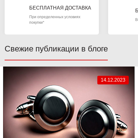
БЕСПЛАТНАЯ ДОСТАВКА
При определенных условиях
В
покупки*
Свежие публикации в блоге
14.12.2023