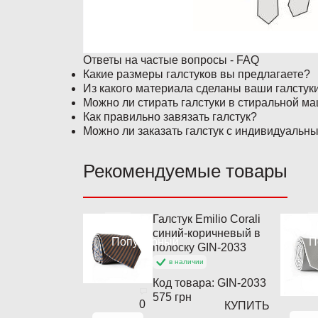
Ответы на частые вопросы - FAQ
Какие размеры галстуков вы предлагаете?
Из какого материала сделаны ваши галстук
Можно ли стирать галстуки в стиральной м
Как правильно завязать галстук?
Можно ли заказать галстук с индивидуальн
Рекомендуемые товары
Галстук Emilio Corali
синий-коричневый в
Популярный
П
полоску GIN-2033
в наличии
Код товара:
GIN-2033
575 грн
0
КУПИТЬ