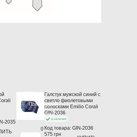
ой
Галстук мужской синий с
orali
светло фиолетовыми
Популярный
полосками Emilio Corali
GIN-2036
Кончается
в наличии
N-2035
Код товара:
GIN-2036
0
ПИТЬ
575 грн