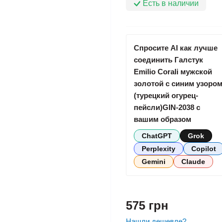
Есть в наличии
Спросите AI как лучше
соединить Галстук
Emilio Corali мужской
золотой с синим узоро
(турецкий огурец-
пейсли)GIN-2038 с
вашим образом
ChatGPT
Grok
Perplexity
Copilot
Gemini
Claude
575 грн
Нашли дешевле?