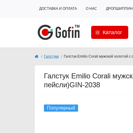
ДОСТАВКА И ОПЛАТА
О НАС
ДРОПШИППИН
Каталог
Галстуки
Галстук Emilio Corali мужской золотой 
Галстук Emilio Corali мужс
пейсли)GIN-2038
Популярный
Кончается