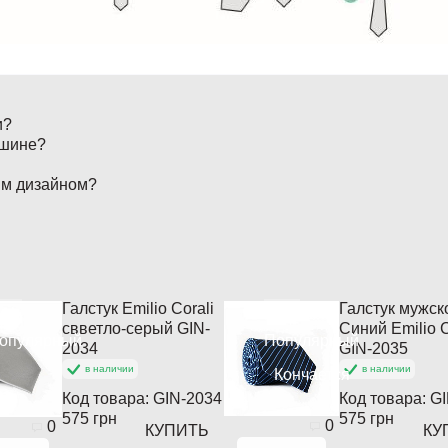
и?
ашине?
ым дизайном?
Галстук Emilio Corali
Галстук мужск
свветло-серый GIN-
Синий Emilio C
опулярный
Популярный
2034
GIN-2035
в наличии
в наличии
Кончается
Код товара:
GIN-2034
Код товара:
GI
575 грн
575 грн
0
0
КУПИТЬ
КУ