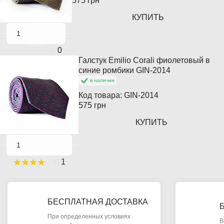
575 грн
КУПИТЬ
0
Галстук Emilio Corali фиолетовый в
Популярный
синие ромбики GIN-2014
в наличии
Код товара:
GIN-2014
575 грн
КУПИТЬ
1
БЕСПЛАТНАЯ ДОСТАВКА
При определенных условиях
В