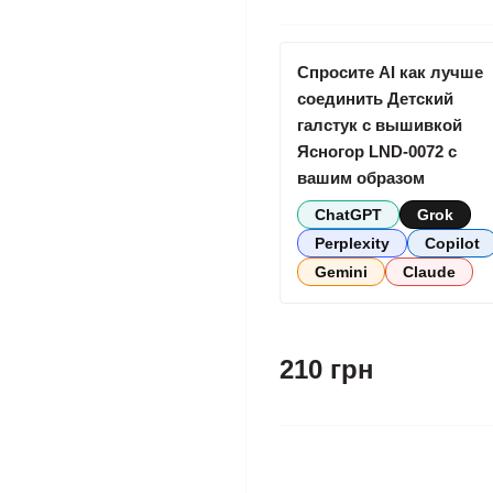
Спросите AI как лучше
соединить Детский
галстук с вышивкой
Ясногор LND-0072 с
вашим образом
ChatGPT
Grok
Perplexity
Copilot
Gemini
Claude
210 грн