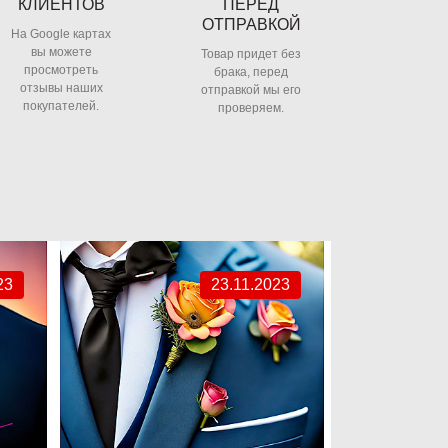
КЛИЕНТОВ
ПЕРЕД
ОТПРАВКОЙ
На Google картах
вы можете
Товар придет без
просмотреть
брака, перед
отзывы наших
отправкой мы его
покупателей.
проверяем.
23
23.11.2023