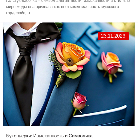
Галстук-бабочка – символ элегантности, изысканности и стиля. В
мире моды она признана как неотъемлемая часть мужского
гардероба, п..
23.11.2023
Бутоньерки: Изысканность и Символика