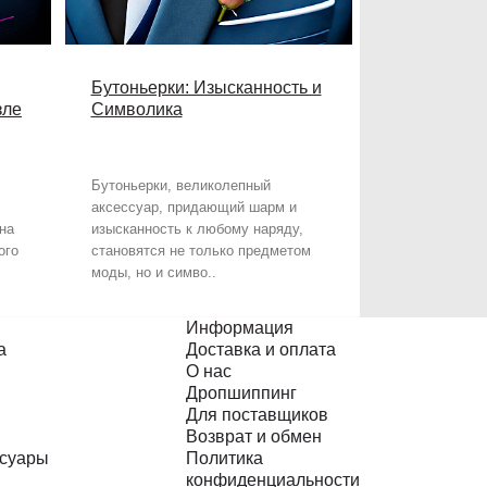
Бутоньерки: Изысканность и
зле
Символика
Бутоньерки, великолепный
аксессуар, придающий шарм и
на
изысканность к любому наряду,
ого
становятся не только предметом
моды, но и симво..
Информация
а
Доставка и оплата
О нас
Дропшиппинг
Для поставщиков
Возврат и обмен
ссуары
Политика
конфиденциальности