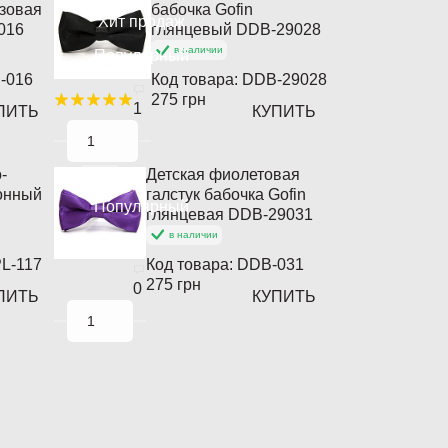
озовая
бабочка Gofin
Хит продаж
016
глянцевый DDB-29028
в наличии
Популярный
-016
Код товара:
DDB-29028
275 грн
1
ПИТЬ
КУПИТЬ
-
Детская фиолетовая
онный
галстук бабочка Gofin
Популярный
глянцевая DDB-29031
в наличии
L-117
Код товара:
DDB-031
275 грн
0
ПИТЬ
КУПИТЬ