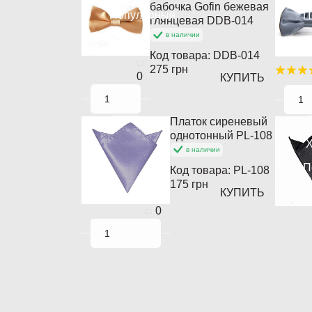
бабочка Gofin бежевая
Популярный
П
глянцевая DDB-014
в наличии
Код товара:
DDB-014
275 грн
0
КУПИТЬ
Платок сиреневый
однотонный PL-108
Х
в наличии
П
Код товара:
PL-108
175 грн
КУПИТЬ
0