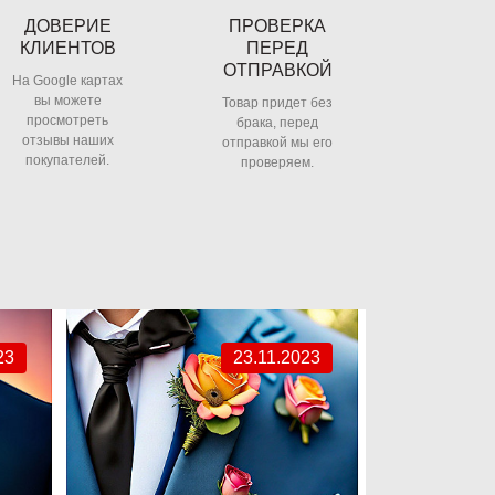
ДОВЕРИЕ
ПРОВЕРКА
КЛИЕНТОВ
ПЕРЕД
ОТПРАВКОЙ
На Google картах
вы можете
Товар придет без
просмотреть
брака, перед
отзывы наших
отправкой мы его
покупателей.
проверяем.
23
23.11.2023