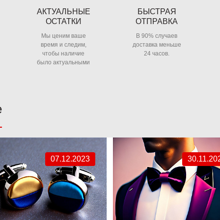
АКТУАЛЬНЫЕ
БЫСТРАЯ
ОСТАТКИ
ОТПРАВКА
Мы ценим ваше
В 90% случаев
время и следим,
доставка меньше
чтобы наличие
24 часов.
было актуальными
е
07.12.2023
30.11.20