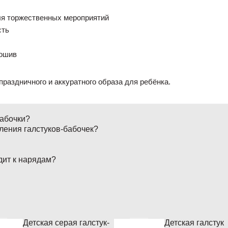
я торжественных мероприятий
сть
пошив
раздничного и аккуратного образа для ребёнка.
бабочки?
ления галстуков-бабочек?
дит к нарядам?
Детская серая галстук-
Детская галстук