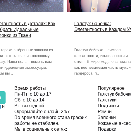
егантность в Деталях: Как
Галстук-бабочка:
брать Идеальные
Элегантность в Каждом У
понки из Ткани
терски выбранные запонки из
Галстук-бабочка – символ
ни - это ключ к изысканному
элегантности, изысканности и
азу. Наша цель – помочь вам
стиля. В мире моды она призна
ти идеальные аксессуары,
как неотъемлемая часть мужск
бы вы ..
гардероба, п..
Время работы
Популярное
Пн-Пт: с 10 до 17
Галстук бабочк
я
Сб: с 10 до 14
Галстуки
Вс: выходной
Подтяжки
и
и
Оформляйте онлайн 24/7
Ремни
Во время военного стана график
Запонки
работы не стабилен.
Кожаные аксе
Мы в социальных сетях:
Подарки