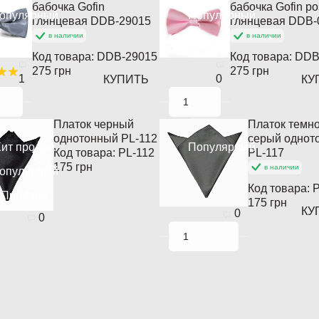
бабочка Gofin
бабочка Gofin р
опулярный
Популярный
глянцевая DDB-29015
глянцевая DDB-
в наличии
в наличии
Код товара:
DDB-29015
Код товара:
DDB
275 грн
275 грн
1
0
КУПИТЬ
КУ
Платок черный
Платок темно
однотонный PL-112
серый однот
ит продаж
Популярный
Код товара:
PL-112
PL-117
175 грн
в наличии
опулярный
Код товара:
P
Продано
175 грн
КУ
0
0