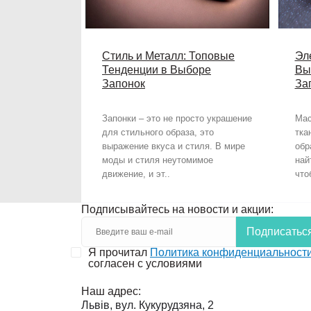
Стиль и Металл: Топовые
Эл
Тенденции в Выборе
Вы
Запонок
За
Запонки – это не просто украшение
Мас
для стильного образа, это
тка
выражение вкуса и стиля. В мире
обр
моды и стиля неутомимое
най
движение, и эт..
что
Подписывайтесь на новости и акции:
Подписатьс
Я прочитал
Политика конфиденциальност
согласен с условиями
Наш адрес:
Львів, вул. Кукурудзяна, 2